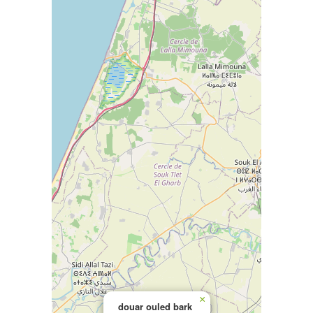
×
douar ouled bark