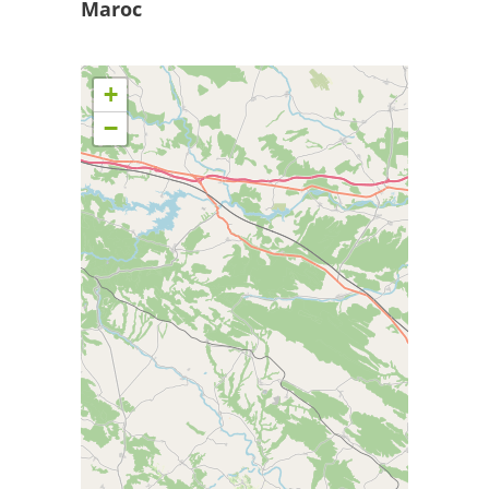
Maroc
+
−