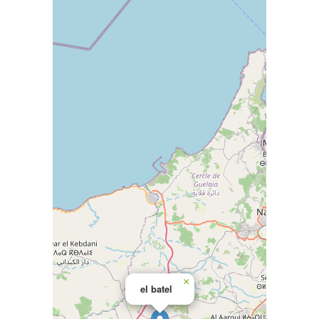
×
el batel