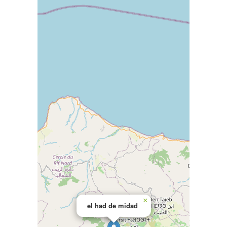
×
el had de midad