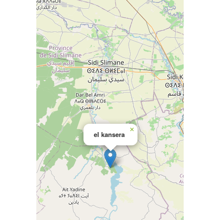
×
el kansera