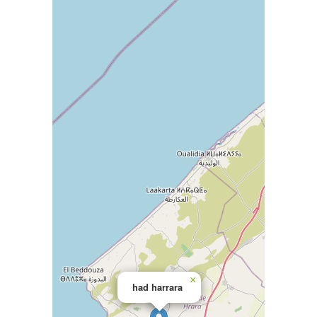
×
had harrara