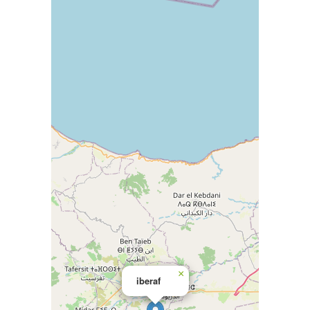
×
iberaf