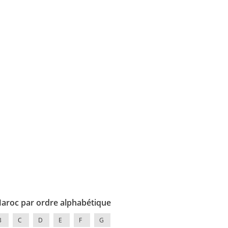
Maroc par ordre alphabétique
B
C
D
E
F
G