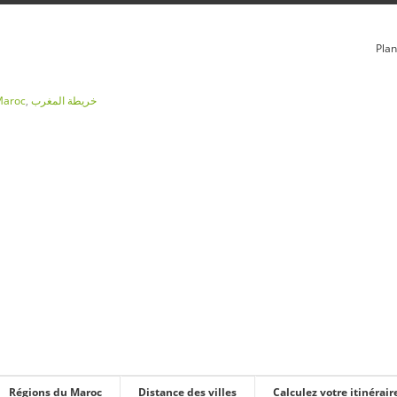
Plan
Maroc
,
خريطة المغرب
Régions du Maroc
Distance des villes
Calculez votre itinérair