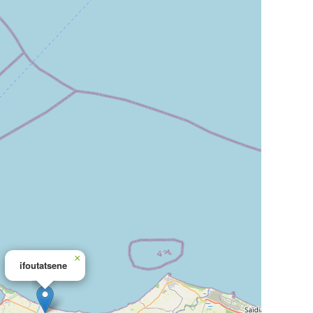
×
ifoutatsene