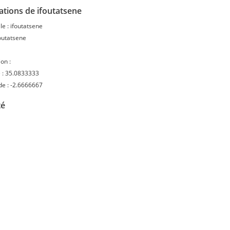
ations de ifoutatsene
le :
ifoutatsene
outatsene
on :
 :
35.0833333
de :
-2.6666667
té