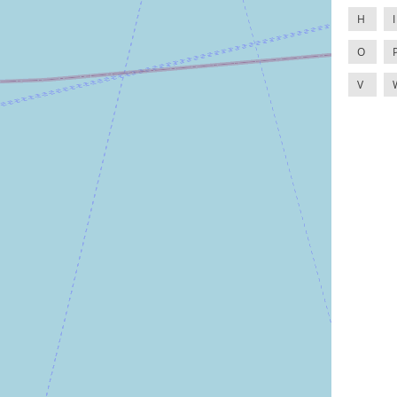
H
I
O
V