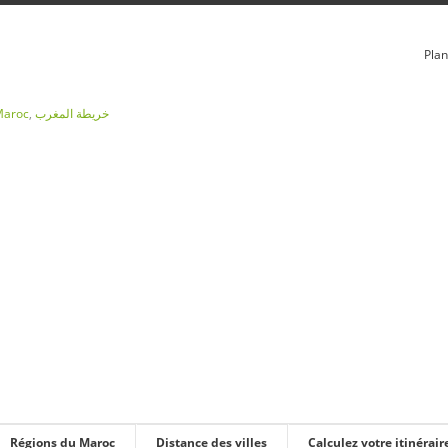
Plan
Maroc
,
خريطة المغرب
Régions du Maroc
Distance des villes
Calculez votre itinérair