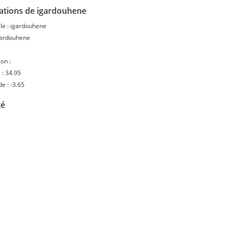
ations de igardouhene
le :
igardouhene
gardouhene
on :
 :
34.95
de :
-3.65
té