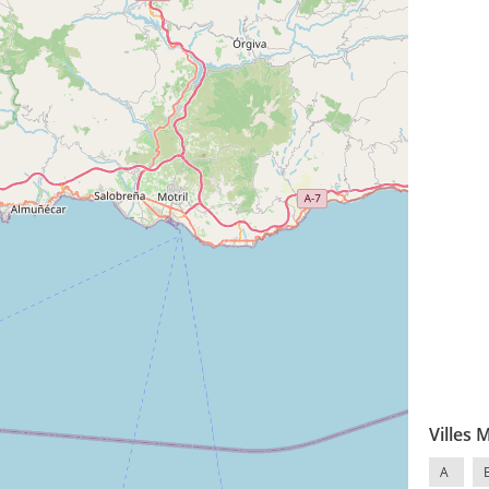
Villes 
A