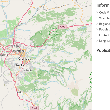
Inform
Code Vil
Ville :
I
Région :
Populati
Latitude
Longitu
Publici