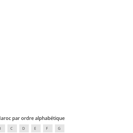
Maroc par ordre alphabétique
B
C
D
E
F
G