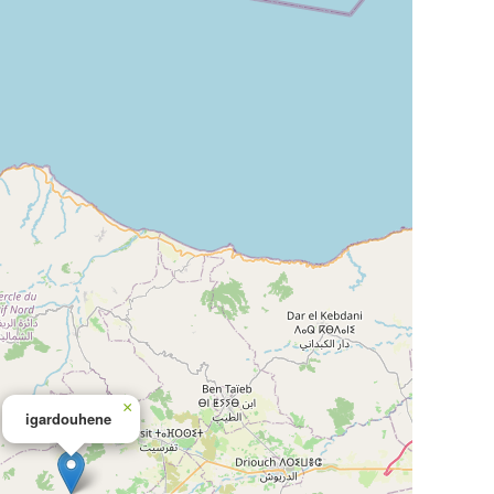
×
igardouhene