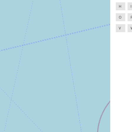
H
I
O
V