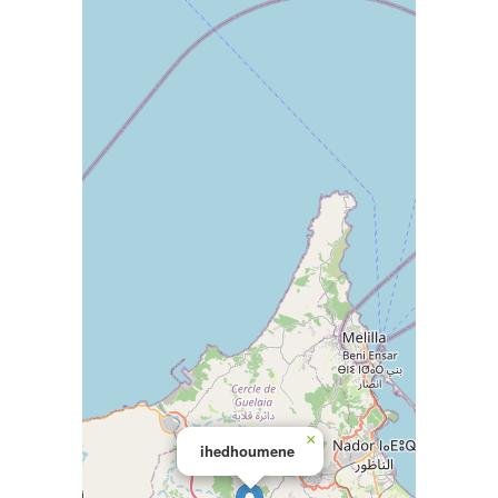
×
ihedhoumene