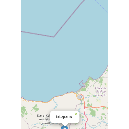
×
isi-graun