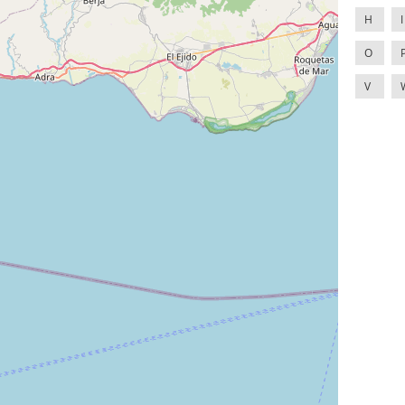
H
I
O
V