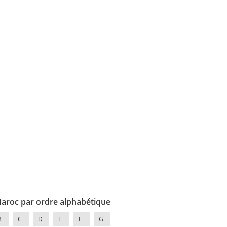
Maroc par ordre alphabétique
B
C
D
E
F
G