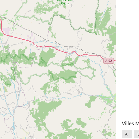
Villes 
A