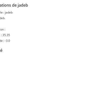
ations de jadeb
le :
jadeb
adeb
on :
 :
35.35
de :
-3.0
té