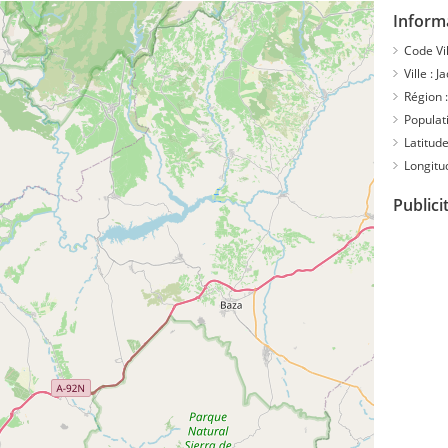
Inform
Code Vil
Ville :
J
Région :
Populati
Latitude
Longitu
Publici