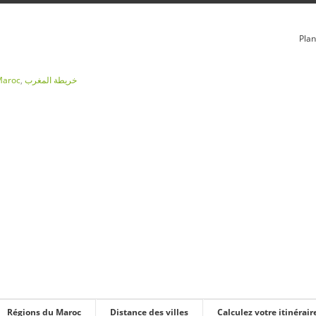
Plan
Maroc
,
خريطة المغرب
Régions du Maroc
Distance des villes
Calculez votre itinérair