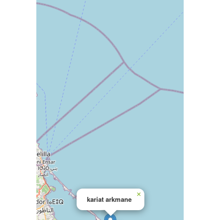
×
kariat arkmane