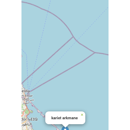
×
kariet arkmane