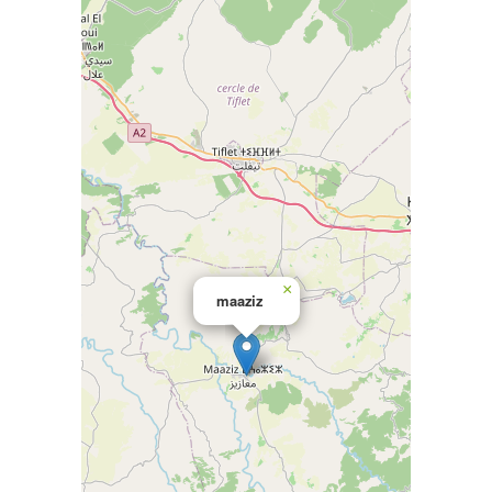
×
maaziz