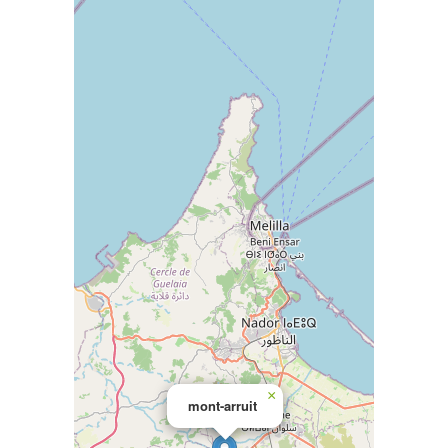
×
mont-arruit