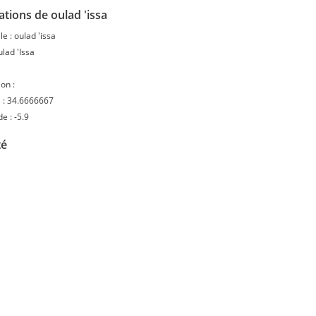
tions de oulad 'issa
le :
oulad 'issa
lad 'Issa
on :
 :
34.6666667
de :
-5.9
té