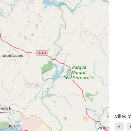
Villes 
A