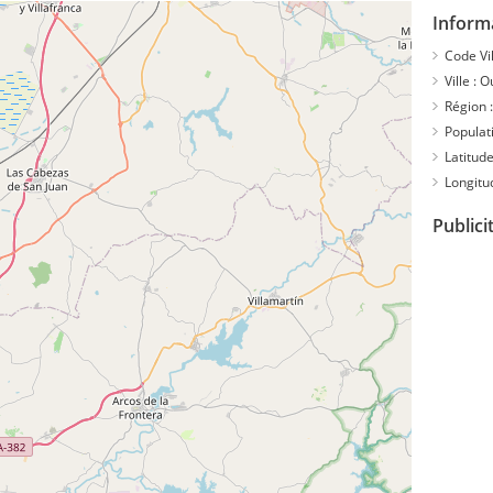
Informa
Code Vil
Ville :
Ou
Région :
Populati
Latitude
Longitu
Publici