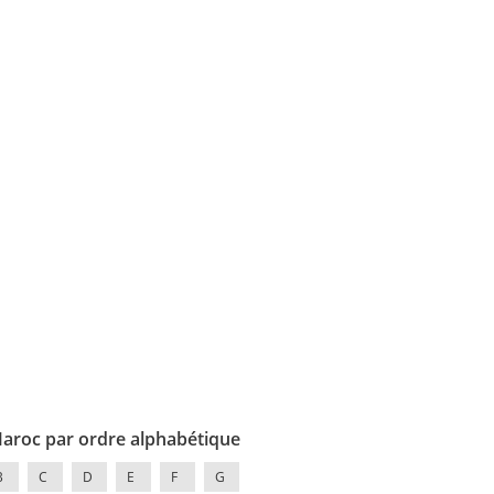
Maroc par ordre alphabétique
B
C
D
E
F
G