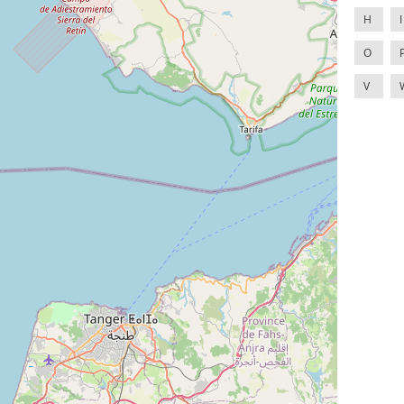
H
I
O
V