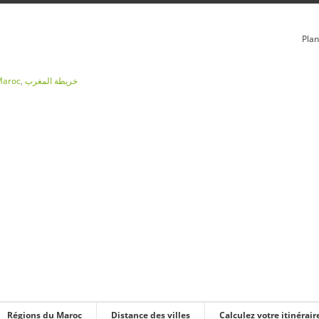
Plan
Maroc
,
خريطة المغرب
Régions du Maroc
Distance des villes
Calculez votre itinérair