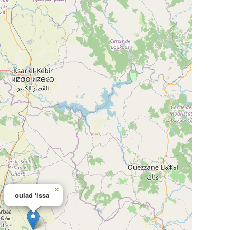
×
oulad 'issa