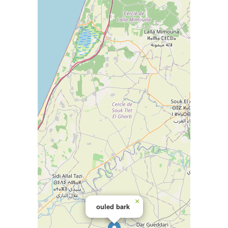
×
ouled bark