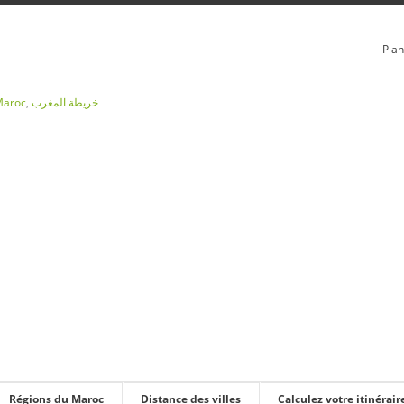
Plan
Maroc
,
خريطة المغرب
Régions du Maroc
Distance des villes
Calculez votre itinérair