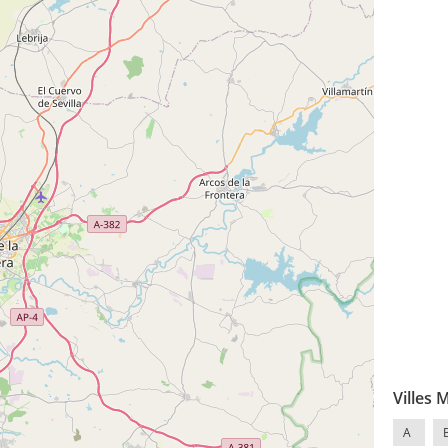
Villes 
A