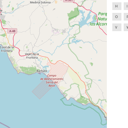
H
I
O
V