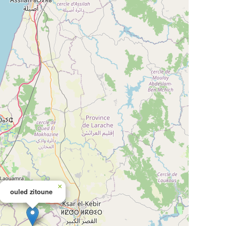
×
ouled zitoune