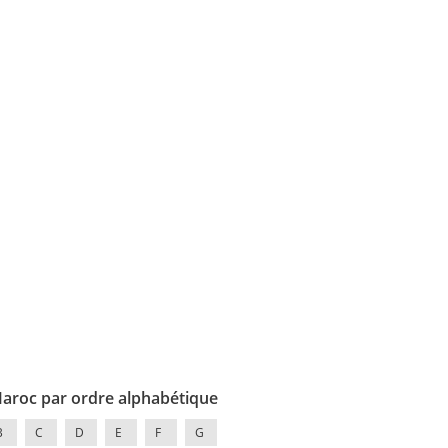
Maroc par ordre alphabétique
B
C
D
E
F
G