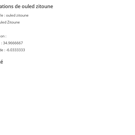
ations de ouled zitoune
le :
ouled zitoune
led Zitoune
on :
 :
34.9666667
de :
-6.0333333
té