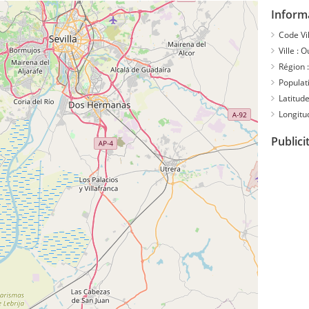
Inform
Code Vil
Ville :
Ou
Région :
Populati
Latitude
Longitu
Publici