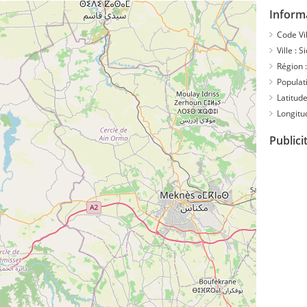
Inform
Code Vil
Ville :
Si
Région :
Populati
Latitude
Longitu
Publici