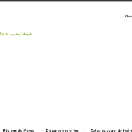
Plan
Maroc
,
خريطة المغرب
Régions du Maroc
Distance des villes
Calculez votre itinérair