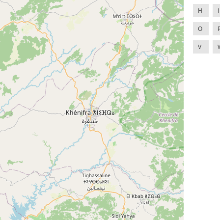
H
I
O
V