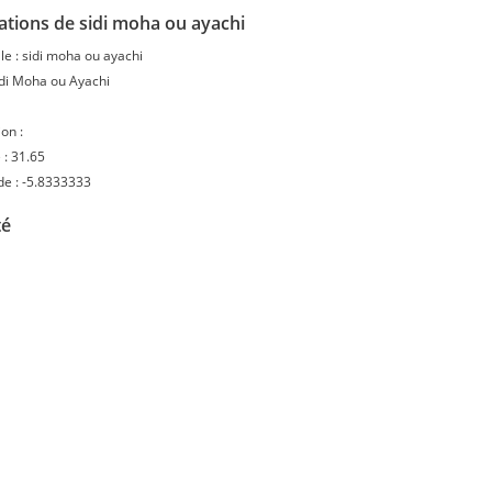
ations de sidi moha ou ayachi
le :
sidi moha ou ayachi
di Moha ou Ayachi
on :
 :
31.65
de :
-5.8333333
té