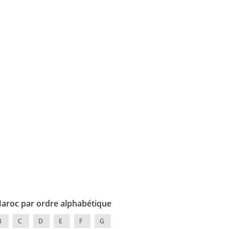
Maroc par ordre alphabétique
B
C
D
E
F
G