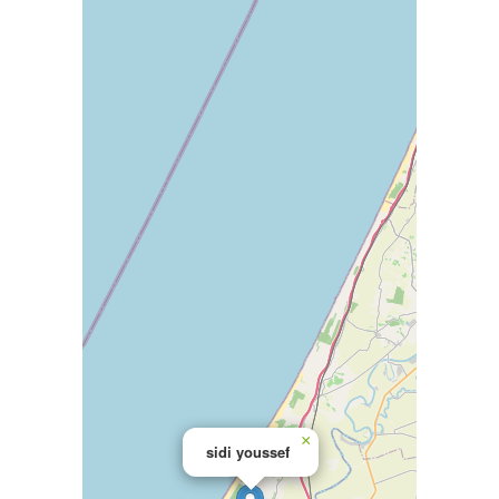
×
sidi youssef