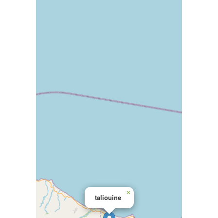
×
taliouine