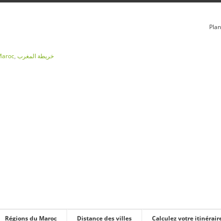
Plan
Maroc
,
خريطة المغرب
Régions du Maroc
Distance des villes
Calculez votre itinérair