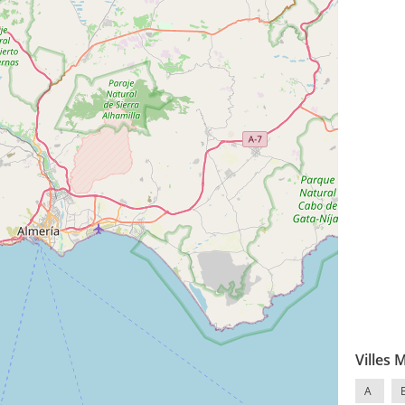
Villes 
A