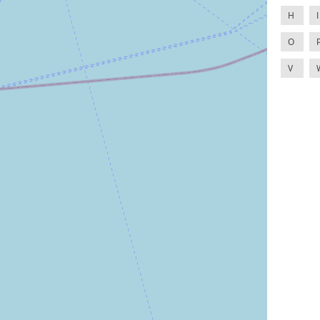
H
I
O
V