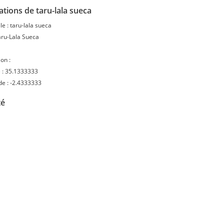
tions de taru-lala sueca
le :
taru-lala sueca
ru-Lala Sueca
on :
 :
35.1333333
de :
-2.4333333
té