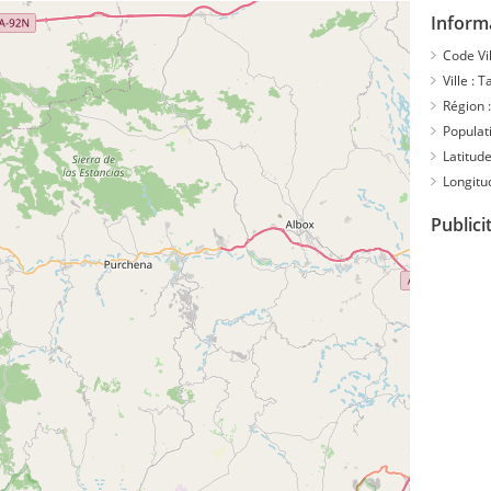
Informa
Code Vil
Ville :
Ta
Région :
Populati
Latitude
Longitu
Publici