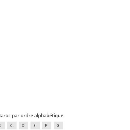
Maroc par ordre alphabétique
B
C
D
E
F
G