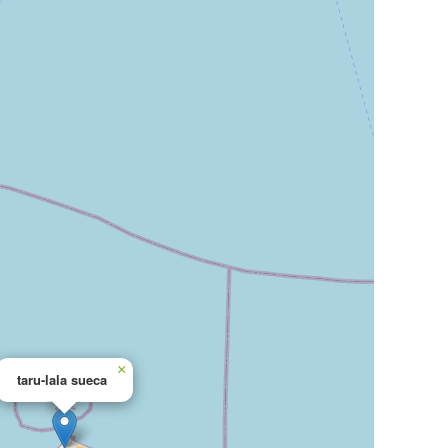
×
taru-lala sueca