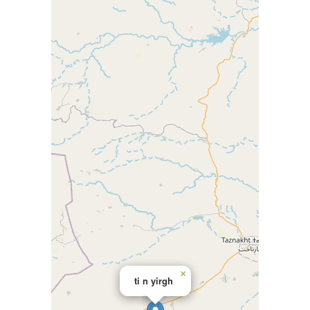
×
ti n yirgh