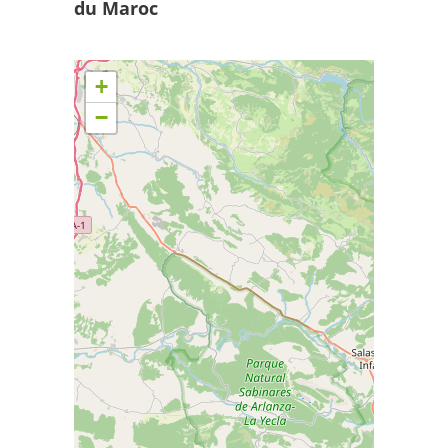
du Maroc
+
−