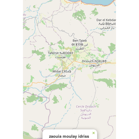
×
zaouia moulay idriss