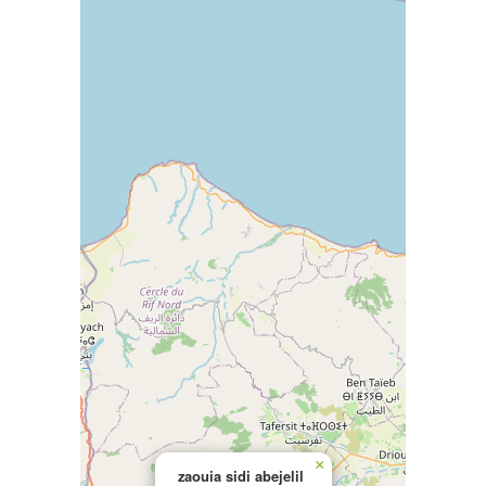
×
zaouia sidi abejelil