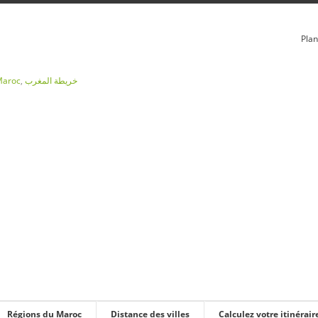
Plan
Maroc
,
خريطة المغرب
Régions du Maroc
Distance des villes
Calculez votre itinérair