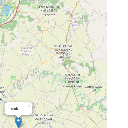
×
zrok