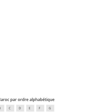
Maroc par ordre alphabétique
B
C
D
E
F
G