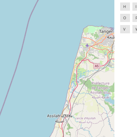
H
I
O
V