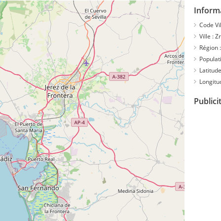
Inform
Code Vil
Ville :
Z
Région :
Populati
Latitude
Longitu
Publici