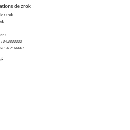
ations de zrok
le :
zrok
rok
on :
 :
34.3833333
de :
-6.2166667
té