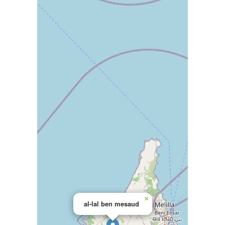
×
al-lal ben mesaud