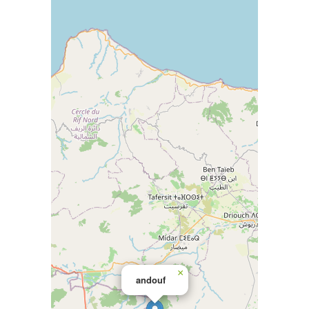
×
andouf