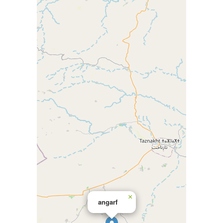
×
angarf