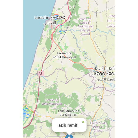
×
azib ramifi