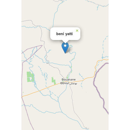
×
beni yatti