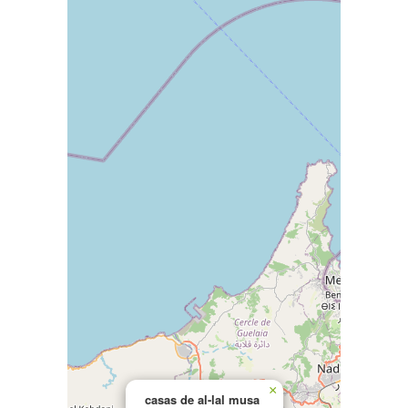
×
casas de al-lal musa