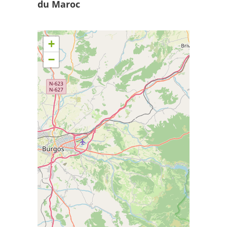
du Maroc
+
−