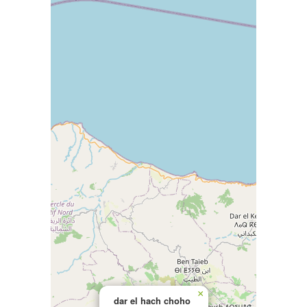
×
dar el hach choho