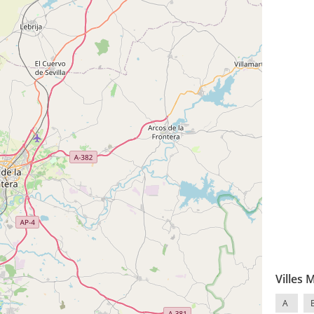
Villes 
A