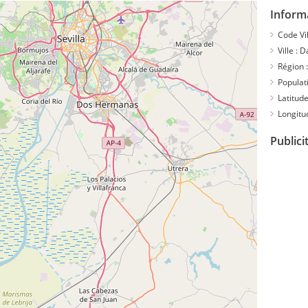
Informa
Code Vil
Ville :
Da
Région :
Populati
Latitude
Longitu
Publici