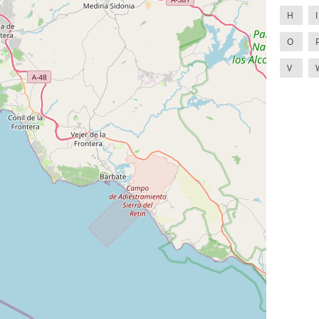
H
I
O
V