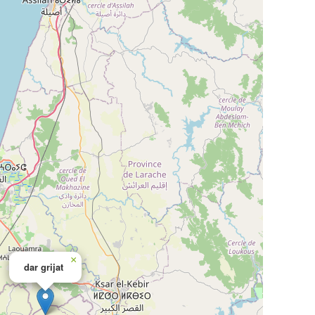
×
dar grijat