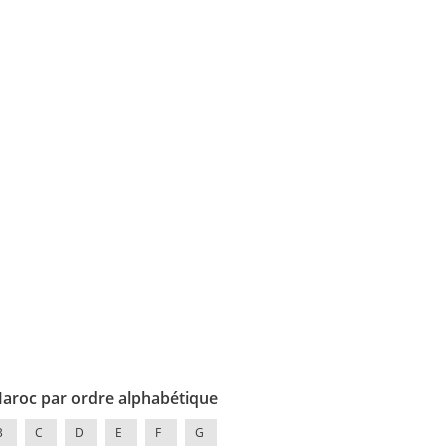
Maroc par ordre alphabétique
B
C
D
E
F
G