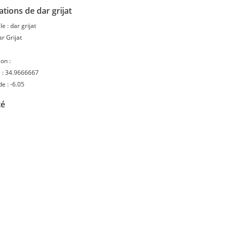
tions de dar grijat
le :
dar grijat
r Grijat
on :
 :
34.9666667
de :
-6.05
té