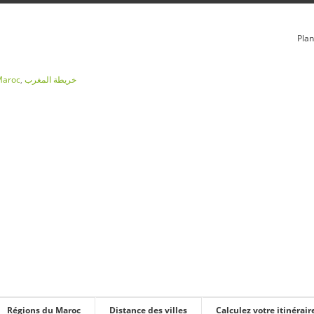
Plan
Maroc
,
خريطة المغرب
Régions du Maroc
Distance des villes
Calculez votre itinérair