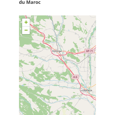
du Maroc
+
−