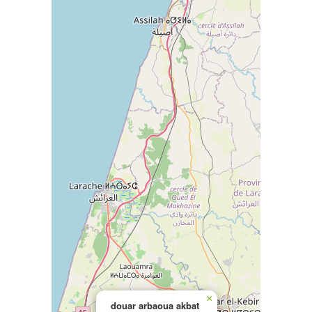
×
douar arbaoua akbat