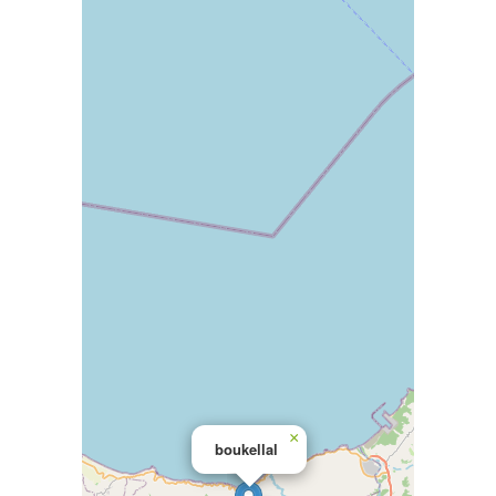
×
boukellal